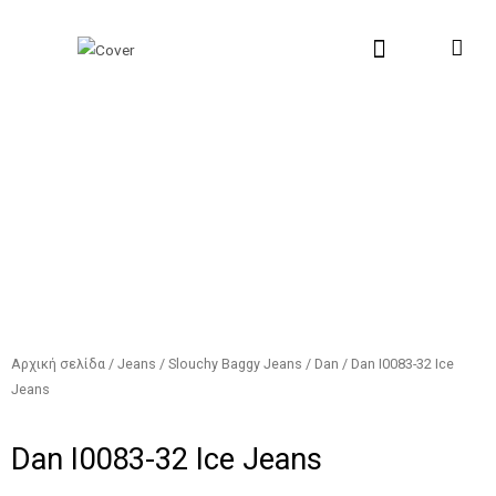
Μετάβαση
Αναζήτηση...
στο
περιεχόμενο
New Collection
Σχετικά με εμάς
Σημεία Πώλη
Αρχική σελίδα
/
Jeans
/
Slouchy Baggy Jeans
/
Dan
/ Dan I0083-32 Ice
Jeans
Dan I0083-32 Ice Jeans