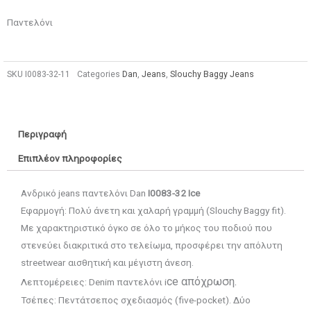
Παντελόνι
SKU
Ι0083-32-11
Categories
Dan
,
Jeans
,
Slouchy Baggy Jeans
Περιγραφή
Επιπλέον πληροφορίες
Ανδρικό jeans παντελόνι Dan
I0083-32 Ice
Εφαρμογή: Πολύ άνετη και χαλαρή γραμμή (Slouchy Baggy fit).
Με χαρακτηριστικό όγκο σε όλο το μήκος του ποδιού που
στενεύει διακριτικά στο τελείωμα, προσφέρει την απόλυτη
streetwear αισθητική και μέγιστη άνεση.
ce απόχρωση.
Λεπτομέρειες: Denim παντελόνι i
Τσέπες: Πεντάτσεπος σχεδιασμός (five-pocket). Δύο