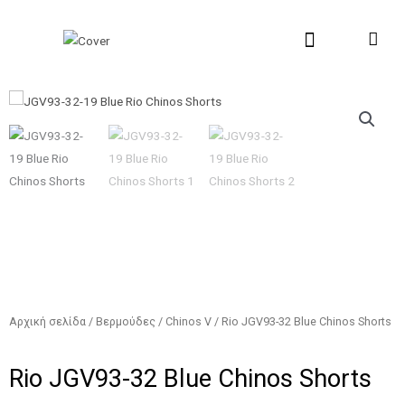
Μετάβαση
στο
περιεχόμενο
New Collection
Σχετικά με εμάς
Σημεία Πώλη
Αρχική σελίδα
/
Βερμούδες
/
Chinos V
/ Rio JGV93-32 Blue Chinos Shorts
Rio JGV93-32 Blue Chinos Shorts