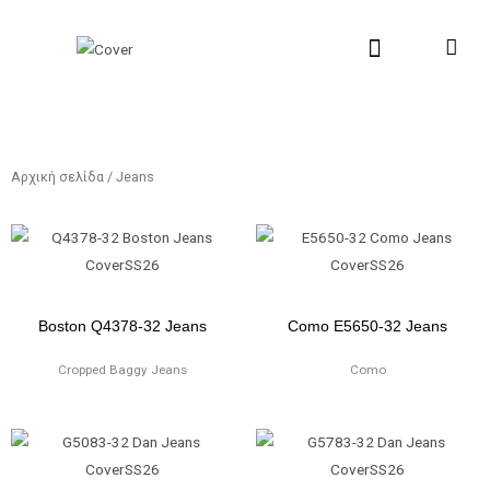
Μετάβαση
στο
περιεχόμενο
New Collection
Σχετικά με εμάς
Σημεία Πώλη
Αρχική σελίδα
/ Jeans
Boston Q4378-32 Jeans
Como E5650-32 Jeans
Cropped Baggy Jeans
Como