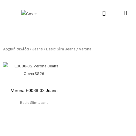
Μετάβαση
στο
περιεχόμενο
New Collection
Σχετικά με εμάς
Σημεία Πώλη
Αρχική σελίδα
/
Jeans
/
Basic Slim Jeans
/ Verona
Verona E0088-32 Jeans
Basic Slim Jeans