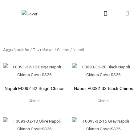
Μετάβαση
Αναζήτηση...
στο
περιεχόμενο
New Collection
Σχετικά με εμάς
Σημεία Πώλη
Αρχική σελίδα
/
Παντελόνια
/
Chinos
/ Napoli
Napoli F0092-32 Beige Chinos
Napoli F0092-32 Black Chinos
Chinos
Chinos