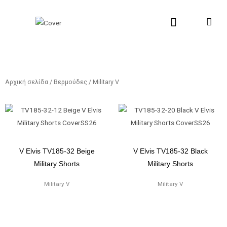
Μετάβαση
στο
περιεχόμενο
New Collection
Σχετικά με εμάς
Σημεία Πώλη
Αρχική σελίδα
/
Βερμούδες
/ Military V
V Elvis TV185-32 Beige
V Elvis TV185-32 Black
Military Shorts
Military Shorts
Military V
Military V