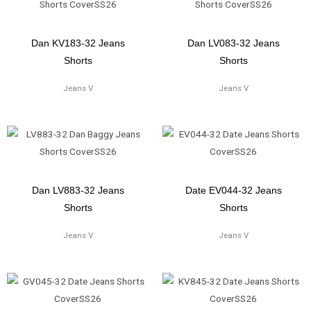
Dan KV183-32 Jeans
Dan LV083-32 Jeans
Shorts
Shorts
Jeans V
Jeans V
Dan LV883-32 Jeans
Date EV044-32 Jeans
Shorts
Shorts
Jeans V
Jeans V