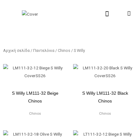
Μετάβαση
στο
περιεχόμενο
New Collection
Σχετικά με εμάς
Σημεία Πώλη
Αρχική σελίδα
/
Παντελόνια
/
Chinos
/ S Willy
S Willy LM111-32 Beige
S Willy LM111-32 Black
Chinos
Chinos
Chinos
Chinos