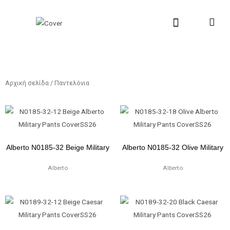
Μετάβαση
Αναζήτηση...
στο
περιεχόμενο
New Collection
Σχετικά με εμάς
Σημεία Πώλη
Αρχική σελίδα
/ Παντελόνια
Alberto N0185-32 Beige Military
Alberto N0185-32 Olive Military
Alberto
Alberto