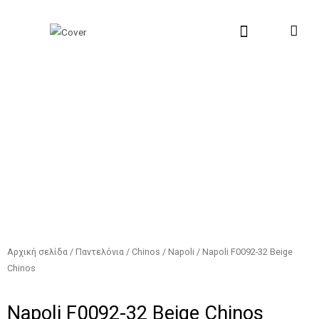
Μετάβαση
Αναζήτηση...
στο
περιεχόμενο
New Collection
Σχετικά με εμάς
Σημεία Πώλη
Αρχική σελίδα
/
Παντελόνια
/
Chinos
/
Napoli
/ Napoli F0092-32 Beige
Chinos
Napoli F0092-32 Beige Chinos