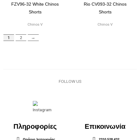
FZV96-32 White Chinos
Rio CV093-32 Chinos
Shorts
Shorts
Chinos V
Chinos V
1
2
→
FOLLOW US
Πληροφορίες
Επικοινωνία
Ωράριο λειτουργίας
2310 528 432