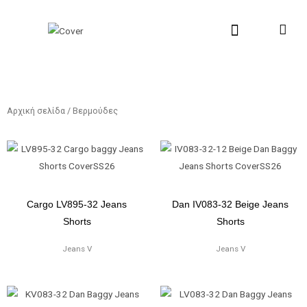
Μετάβαση
στο
περιεχόμενο
New Collection
Σχετικά με εμάς
Σημεία Πώλη
Αρχική σελίδα
/ Βερμούδες
Cargo LV895-32 Jeans
Dan IV083-32 Beige Jeans
Shorts
Shorts
Jeans V
Jeans V