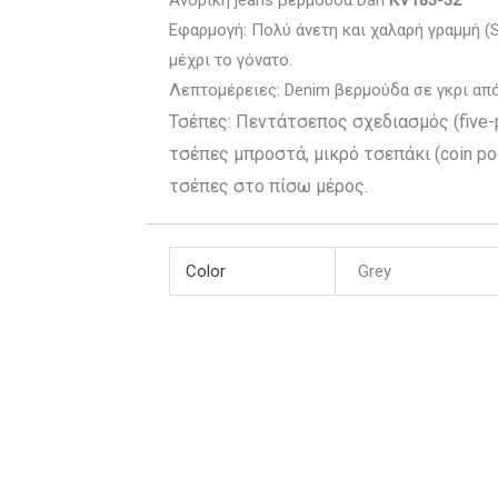
Ανδρική jeans βερμούδα Dan
KV183-32
Εφαρμογή: Πολύ άνετη και χαλαρή γραμμή (S
μέχρι το γόνατο.
Λεπτομέρειες: Denim βερμούδα σε γκρι απ
Τσέπες: Πεντάτσεπος σχεδιασμός (five-
τσέπες μπροστά, μικρό τσεπάκι (coin po
τσέπες στο πίσω μέρος.
Color
Grey