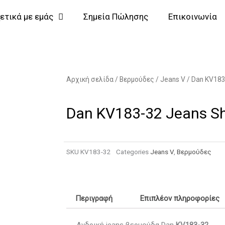
ετικά με εμάς
Σημεία Πώλησης
Επικοινωνία
Αρχική σελίδα
/
Βερμούδες
/
Jeans V
/ Dan KV183
Dan KV183-32 Jeans Sh
SKU
KV183-32
Categories
Jeans V
,
Βερμούδες
Περιγραφή
Επιπλέον πληροφορίες