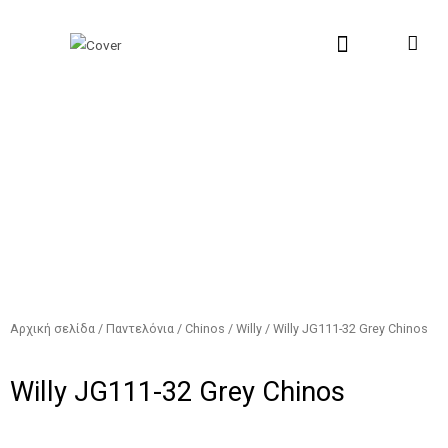
Μετάβαση
Αναζήτηση...
στο
περιεχόμενο
New Collection
Σχετικά με εμάς
Σημεία Πώλη
Αρχική σελίδα
/
Παντελόνια
/
Chinos
/
Willy
/ Willy JG111-32 Grey Chinos
Willy JG111-32 Grey Chinos