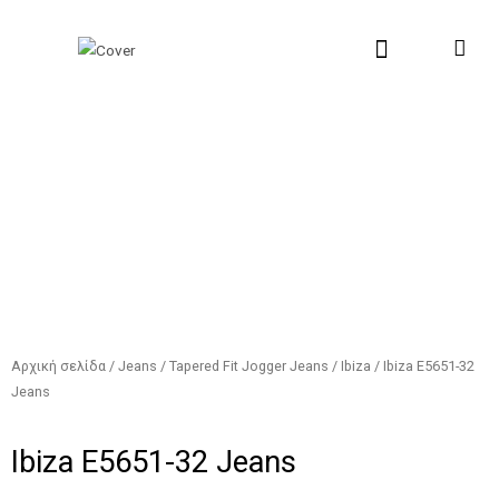
Μετάβαση
Αναζήτηση...
στο
περιεχόμενο
New Collection
Σχετικά με εμάς
Σημεία Πώλη
Αρχική σελίδα
/
Jeans
/
Tapered Fit Jogger Jeans
/
Ibiza
/ Ibiza E5651-32
Jeans
Ibiza E5651-32 Jeans