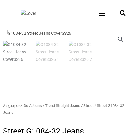
Μετάβαση
στο
περιεχόμενο
New Collection
Σχετικά με εμάς
Σημεία Πώλη
Αρχική σελίδα
/
Jeans
/
Trend Straight Jeans
/
Street
/ Street G1084-32
Jeans
Street G1084-32 Jeans