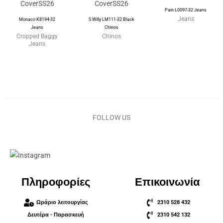
Pain L0097-32 Jeans
Jeans
Monaco K8194-32
S Willy LM111-32 Black
Jeans
Chinos
Cropped Baggy
Chinos
Jeans
FOLLOW US
Πληροφορίες
Επικοινωνία
Ωράριο λειτουργίας
2310 528 432
Δευτέρα - Παρασκευή
2310 542 132