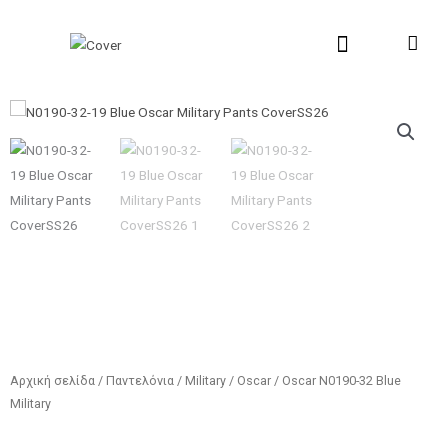
Μετάβαση
στο
περιεχόμενο
New Collection
Σχετικά με εμάς
Σημεία Πώλη
Αρχική σελίδα
/
Παντελόνια
/
Military
/
Oscar
/ Oscar N0190-32 Blue
Military