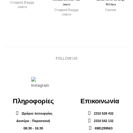
Cropped Baggy
Jeans
Military
Jeans
Cropped Baggy
Caesar
Jeans
FOLLOW US
Πληροφορίες
Επικοινωνία
Ωράριο λειτουργίας
2310 528 432
Δευτέρα - Παρασκευή
2310 542 132
08:30 - 16:30
6981299563