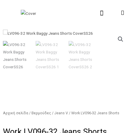
Μετάβαση
στο
περιεχόμενο
New Collection
Σχετικά με εμάς
Σημεία Πώλη
Αρχική σελίδα
/
Βερμούδες
/
Jeans V
/ Work LV096-32 Jeans Shorts
Work LV096-32 Jeans Shorts