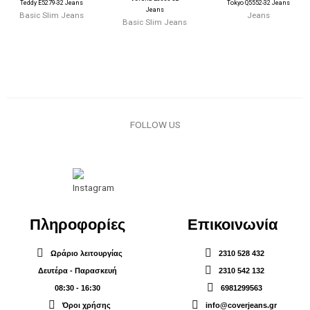
Teddy E5279-32 Jeans
Tokyo Q5552-32 Jeans
Jeans
Basic Slim Jeans
Jeans
Basic Slim Jeans
FOLLOW US
Πληροφορίες
Επικοινωνία
Ωράριο λειτουργίας
2310 528 432
Δευτέρα - Παρασκευή
2310 542 132
08:30 - 16:30
6981299563
Όροι χρήσης
info@coverjeans.gr