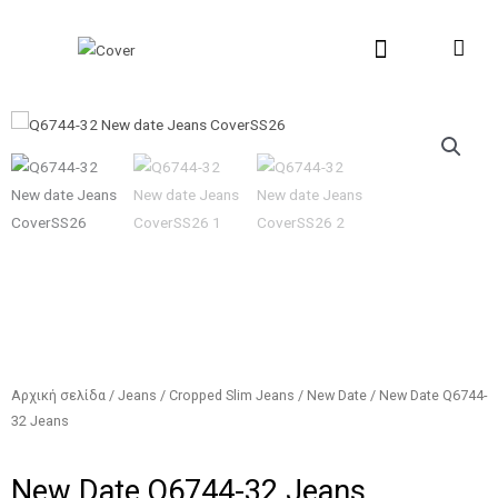
Μετάβαση
στο
περιεχόμενο
New Collection
Σχετικά με εμάς
Σημεία Πώλη
Αρχική σελίδα
/
Jeans
/
Cropped Slim Jeans
/
New Date
/ New Date Q6744-
32 Jeans
New Date Q6744-32 Jeans