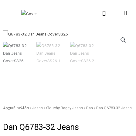
Μετάβαση
στο
περιεχόμενο
New Collection
Σχετικά με εμάς
Σημεία Πώλη
Αρχική σελίδα
/
Jeans
/
Slouchy Baggy Jeans
/
Dan
/ Dan Q6783-32 Jeans
Dan Q6783-32 Jeans