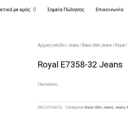
ετικά με εμάς
Σημεία Πώλησης
Επικοινωνία
Αρχική σελίδα
/
Jeans
/
Basic Slim Jeans
/
Royal
/
Royal E7358-32 Jeans
Παντελόνι
SKU
E7358-32
Categories
Basic Slim Jeans
,
Jeans
,