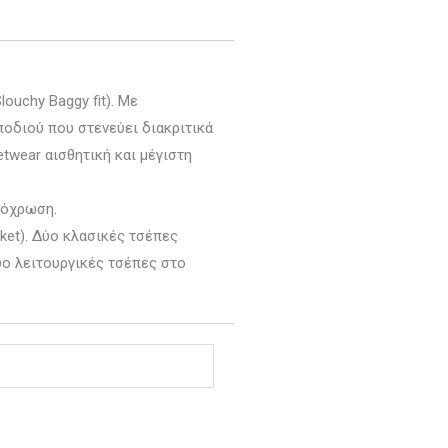
ouchy Baggy fit). Με
ποδιού που στενεύει διακριτικά
twear αισθητική και μέγιστη
πόχρωση.
ket). Δύο κλασικές τσέπες
δύο λειτουργικές τσέπες στο