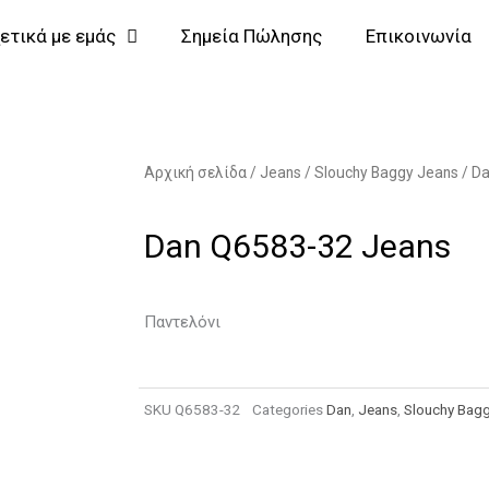
ετικά με εμάς
Σημεία Πώλησης
Επικοινωνία
Αρχική σελίδα
/
Jeans
/
Slouchy Baggy Jeans
/
Da
Dan Q6583-32 Jeans
Παντελόνι
SKU
Q6583-32
Categories
Dan
,
Jeans
,
Slouchy Bag