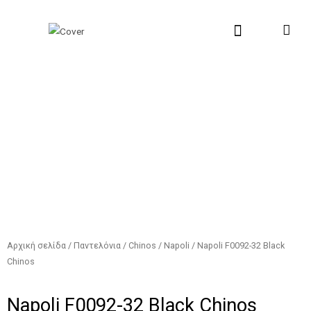
Μετάβαση
Αναζήτηση...
στο
περιεχόμενο
New Collection
Σχετικά με εμάς
Σημεία Πώλη
Αρχική σελίδα
/
Παντελόνια
/
Chinos
/
Napoli
/ Napoli F0092-32 Black
Chinos
Napoli F0092-32 Black Chinos