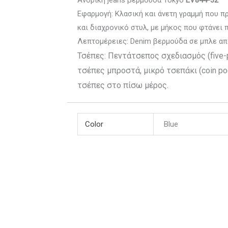
Ανδρική jeans βερμούδα Tokyo
EV844-32
Εφαρμογή: Κλασική και άνετη γραμμή που 
και διαχρονικό στυλ, με μήκος που φτάνει 
Λεπτομέρειες: Denim βερμούδα σε μπλε α
Τσέπες: Πεντάτσεπος σχεδιασμός (five-
τσέπες μπροστά, μικρό τσεπάκι (coin po
τσέπες στο πίσω μέρος.
Color
Blue