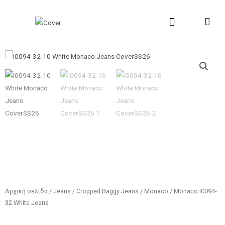
Μετάβαση
στο
περιεχόμενο
New Collection
Σχετικά με εμάς
Σημεία Πώλη
Αρχική σελίδα
/
Jeans
/
Cropped Baggy Jeans
/
Monaco
/ Monaco I0094-
32 White Jeans