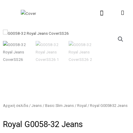
Μετάβαση
στο
περιεχόμενο
New Collection
Σχετικά με εμάς
Σημεία Πώλη
Αρχική σελίδα
/
Jeans
/
Basic Slim Jeans
/
Royal
/ Royal G0058-32 Jeans
Royal G0058-32 Jeans