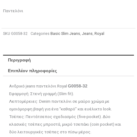
Παντελόνι
SKU
G0058-32
Categories
Basic Slim Jeans
,
Jeans
,
Royal
Περιγραφή
Επιπλέον πληροφορίες
Ανδρικό jeans παντελόνι Royal
G0058-32
Εφαρμογή: Στενή γραμμή (Slim fit).
Λεπτομέρειες: Denim παντελόνι σε μαύρο χρώμα με
ομοιόμορφη βαφή για ένα “καθαρό” και ευέλικτο look.
Τσέπες: Πεντάτσεπος σχεδιασμός (five-pocket). Δύο
κλασικές τσέπες μπροστά, μικρό τσεπάκι (coin pocket) και
δύο λειτουργικές τσέπες στο πίσω μέρος.