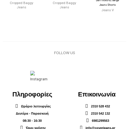
Dan IV083-32 Beige
Cropped Baggy
Cropped Baggy
Jeans Shorts
Jeans
Jeans
Jeans V
FOLLOW US
Πληροφορίες
Επικοινωνία
Ωράριο λειτουργίας
2310 528 432
Δευτέρα - Παρασκευή
2310 542 132
08:30 - 16:30
6981299563
Όροι χρήσης
info@coverjeans.gr