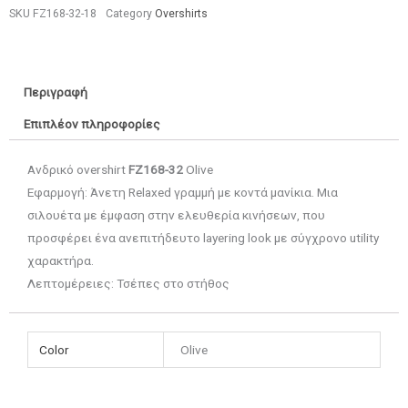
SKU
FZ168-32-18
Category
Overshirts
Περιγραφή
Επιπλέον πληροφορίες
Ανδρικό overshirt
FZ168-32
Olive
Εφαρμογή: Άνετη Relaxed γραμμή με κοντά μανίκια. Μια
σιλουέτα με έμφαση στην ελευθερία κινήσεων, που
προσφέρει ένα ανεπιτήδευτο layering look με σύγχρονο utility
χαρακτήρα.
Λεπτομέρειες: Τσέπες στο στήθος
Color
Olive