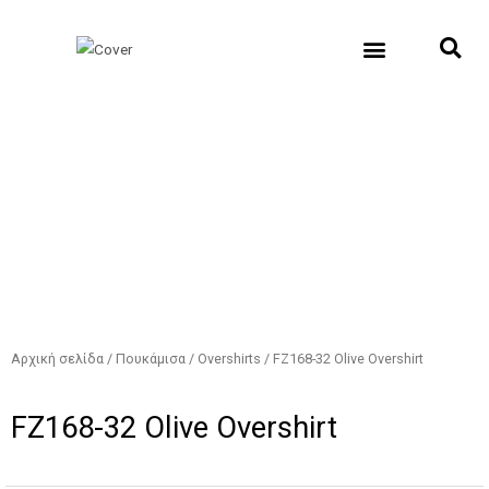
Μετάβαση
Αναζήτηση...
στο
περιεχόμενο
New Collection
Σχετικά με εμάς
Σημεία Πώλη
Αρχική σελίδα
/
Πουκάμισα
/
Overshirts
/ FZ168-32 Olive Overshirt
FZ168-32 Olive Overshirt