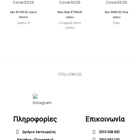
Dan KV183-32 Jeans
New Date K7544-32
Dan I0083-32 Olive
Shorts
Jeans
Jeans
Jeans V
Cropped Slim
Dan
Jeans
FOLLOW US
Πληροφορίες
Επικοινωνία
Ωράριο λειτουργίας
2310 528 432
Δευτέρα - Παρασκευή
2310 542 132