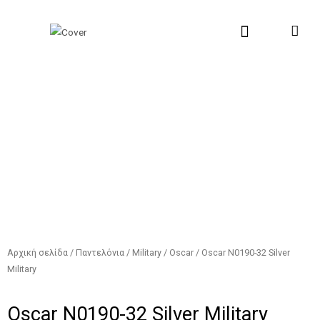
Μετάβαση
στο
περιεχόμενο
New Collection
Σχετικά με εμάς
Σημεία Πώλη
Αρχική σελίδα
/
Παντελόνια
/
Military
/
Oscar
/ Oscar N0190-32 Silver
Military
Oscar N0190-32 Silver Military