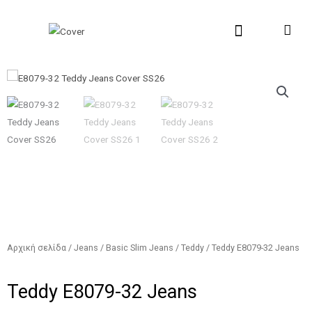
Μετάβαση
στο
περιεχόμενο
New Collection
Σχετικά με εμάς
Σημεία Πώλη
Αρχική σελίδα
/
Jeans
/
Basic Slim Jeans
/
Teddy
/ Teddy E8079-32 Jeans
Teddy E8079-32 Jeans