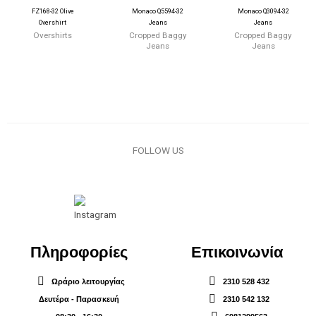
FZ168-32 Olive
Monaco Q5594-32
Monaco Q3094-32
Overshirt
Jeans
Jeans
Overshirts
Cropped Baggy
Cropped Baggy
Jeans
Jeans
FOLLOW US
Πληροφορίες
Επικοινωνία
Ωράριο λειτουργίας
2310 528 432
Δευτέρα - Παρασκευή
2310 542 132