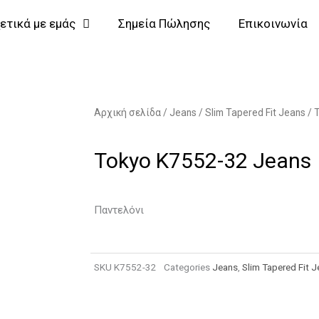
ετικά με εμάς
Σημεία Πώλησης
Επικοινωνία
Αρχική σελίδα
/
Jeans
/
Slim Tapered Fit Jeans
/
Tokyo K7552-32 Jeans
Παντελόνι
SKU
K7552-32
Categories
Jeans
,
Slim Tapered Fit 