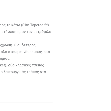
ς τα κάτω (Slim Tapered fit).
ή στένωση προς τον αστράγαλο
πόχρωση. Ο ουδέτερος
ύκολο στους συνδυασμούς, από
άμισα.
ket). Δύο κλασικές τσέπες
δύο λειτουργικές τσέπες στο