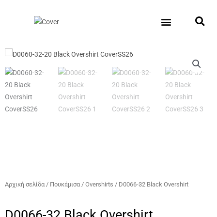
Μετάβαση
στο
περιεχόμενο
New Collection
Σχετικά με εμάς
Σημεία Πώλη
Αρχική σελίδα
/
Πουκάμισα
/
Overshirts
/ D0066-32 Black Overshirt
D0066-32 Black Overshirt