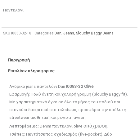
Παντελόνι
SKU
Ι0083-32-18
Categories
Dan
,
Jeans
,
Slouchy Baggy Jeans
Περιγραφή
Επιπλέον πληροφορίες
Ανδρικό jeans παντελόνι Dan
I0083-32 Olive
Εφαρμογή: Πολύ άνετη και χαλαρή γραμμή (Slouchy Baggy fit).
Με χαρακτηριστικό όγκο σε όλο το μήκος του ποδιού που
στενεύει διακριτικά στο τελείωμα, προσφέρει την απόλυτη
streetwear αισθητική και μέγιστη άνεση.
απόχρωση.
Λεπτομέρειες: Denim παντελόνι olive
Τσέπες: Πεντάτσεπος σχεδιασμός (five-pocket). Δύο