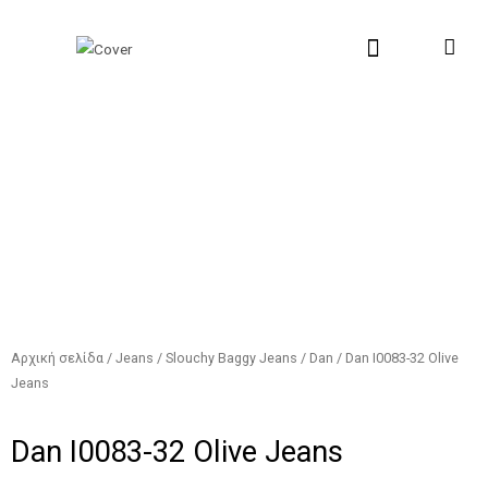
Μετάβαση
Αναζήτηση...
στο
περιεχόμενο
New Collection
Σχετικά με εμάς
Σημεία Πώλη
Αρχική σελίδα
/
Jeans
/
Slouchy Baggy Jeans
/
Dan
/ Dan I0083-32 Olive
Jeans
Dan I0083-32 Olive Jeans